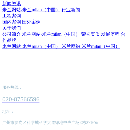
新闻资讯
米兰网站-米兰milan（中国）
行业新闻
工程案例
国内案例
国外案例
关于我们
公司简介
米兰网站-米兰milan（中国）
荣誉资质
发展历程
合
作品牌
米兰网站-米兰milan（中国）-米兰网站-米兰milan（中国）
米兰网站-米兰milan（中国）-米兰网站-米兰
milan（中国）
服务热线：
020-87566596
地址：
广州市萝岗区科学城科学大道绿地中央广场E栋2716室