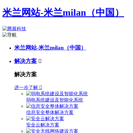
米兰网站-米兰milan（中国）
米兰网站-米兰milan（中国）
解决方案

解决方案
进一步了解

弱电系统建设及智能化系统
信息安全整体解决方案
安全云解决方案