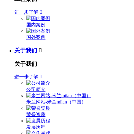
进一步了解

国内案例
国外案例
关于我们

关于我们
进一步了解

公司简介
米兰网站-米兰milan（中国）
荣誉资质
发展历程