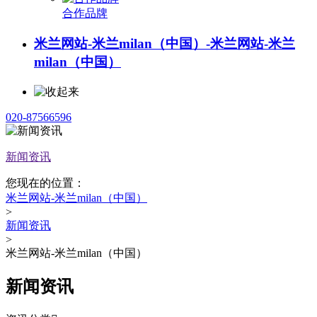
合作品牌
米兰网站-米兰milan（中国）-米兰网站-米兰
milan（中国）
020-87566596
新闻资讯
您现在的位置：
米兰网站-米兰milan（中国）
>
新闻资讯
>
米兰网站-米兰milan（中国）
新闻资讯