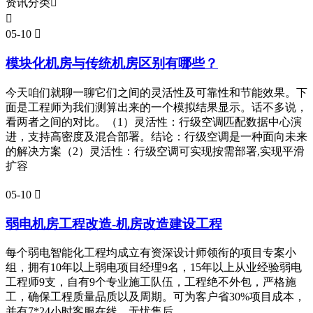
资讯分类


05-10

模块化机房与传统机房区别有哪些？
今天咱们就聊一聊它们之间的灵活性及可靠性和节能效果。下
面是工程师为我们测算出来的一个模拟结果显示。话不多说，
看两者之间的对比。（1）灵活性：行级空调匹配数据中心演
进，支持高密度及混合部署。结论：行级空调是一种面向未来
的解决方案（2）灵活性：行级空调可实现按需部署,实现平滑
扩容
05-10

弱电机房工程改造-机房改造建设工程
每个弱电智能化工程均成立有资深设计师领衔的项目专案小
组，拥有10年以上弱电项目经理9名，15年以上从业经验弱电
工程师9支，自有9个专业施工队伍，工程绝不外包，严格施
工，确保工程质量品质以及周期。可为客户省30%项目成本，
并有7*24小时客服在线，无忧售后。