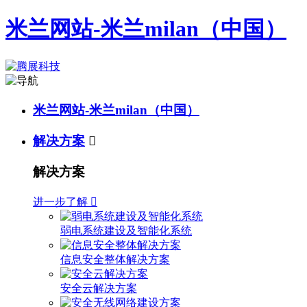
米兰网站-米兰milan（中国）
米兰网站-米兰milan（中国）
解决方案

解决方案
进一步了解

弱电系统建设及智能化系统
信息安全整体解决方案
安全云解决方案