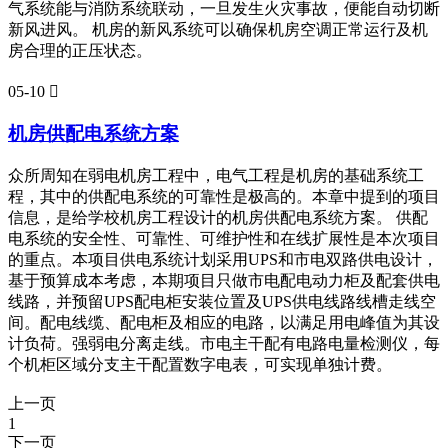
气系统能与消防系统联动，一旦发生火灾事故，便能自动切断
新风进风。 机房的新风系统可以确保机房空调正常运行及机
房合理的正压状态。
05-10

机房供配电系统方案
众所周知在弱电机房工程中，电气工程是机房的基础系统工
程，其中的供配电系统的可靠性是极高的。本章中提到的项目
信息，是给学校机房工程设计的机房供配电系统方案。 供配
电系统的安全性、可靠性、可维护性和在线扩展性是本次项目
的重点。本项目供电系统计划采用UPS和市电双路供电设计，
基于预算成本考虑，本期项目只做市电配电动力柜及配套供电
线路，并预留UPS配电柜安装位置及UPS供电线路线槽走线空
间。配电线缆、配电柜及相应的电路，以满足用电峰值为其设
计负荷。强弱电分离走线。市电主干配有电路电量检测仪，每
个机柜区域分支主干配置数字电表，可实现单独计费。
上一页
1
下一页