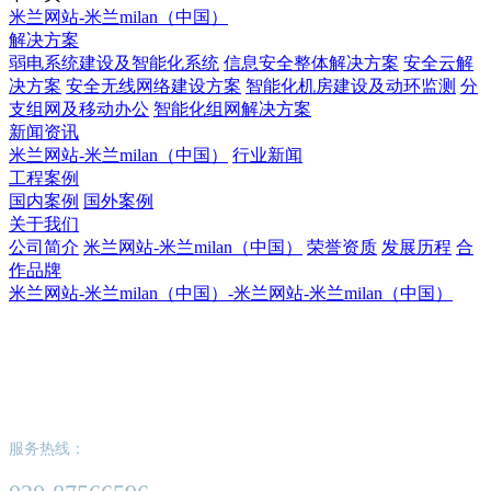
米兰网站-米兰milan（中国）
解决方案
弱电系统建设及智能化系统
信息安全整体解决方案
安全云解
决方案
安全无线网络建设方案
智能化机房建设及动环监测
分
支组网及移动办公
智能化组网解决方案
新闻资讯
米兰网站-米兰milan（中国）
行业新闻
工程案例
国内案例
国外案例
关于我们
公司简介
米兰网站-米兰milan（中国）
荣誉资质
发展历程
合
作品牌
米兰网站-米兰milan（中国）-米兰网站-米兰milan（中国）
米兰网站-米兰milan（中国）-米兰网站-米兰
milan（中国）
服务热线：