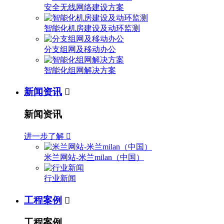
安全无线网络建设方案
智能化机房建设及动环监测
分支组网及移动办公
智能化组网解决方案
新闻资讯

新闻资讯
进一步了解

米兰网站-米兰milan（中国）
行业新闻
工程案例

工程案例