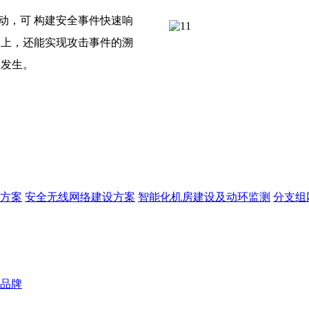
动，可 构建安全事件快速响
础上，还能实现攻击事件的溯
次发生。
方案
安全无线网络建设方案
智能化机房建设及动环监测
分支组
品牌