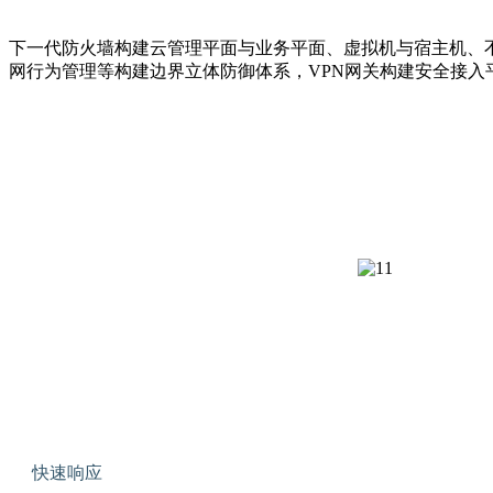
下一代防火墙构建云管理平面与业务平面、虚拟机与宿主机、
网行为管理等构建边界立体防御体系，VPN网关构建安全接入
快速响应