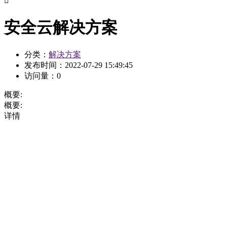

安全云解决方案
分类：
解决方案
发布时间：
2022-07-29 15:49:45
访问量：
0
概要:
概要:
详情