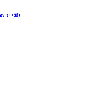
lan（中国）